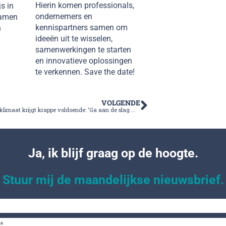
Hierin komen professionals,
s in
ondernemers en
samen
kennispartners samen om
n
ideeën uit te wisselen,
samenwerkingen te starten
en innovatieve oplossingen
te verkennen. Save the date!
VOLGENDE
Ondernemersklimaat krijgt krappe voldoende: ‘Ga aan de slag met wensen ondernemers’
Ja, ik blijf graag op de hoogte.
Stuur mij de maandelijkse nieuwsbrief.