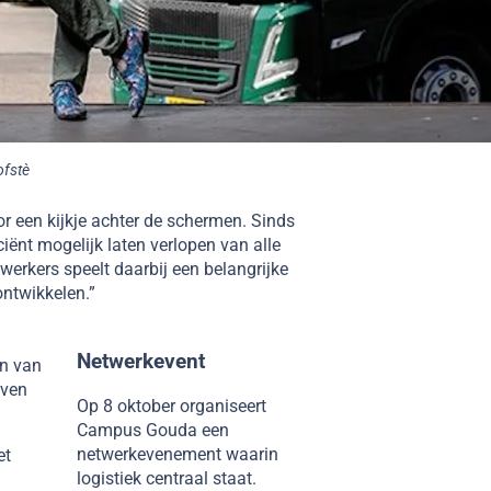
ofstè
een kijkje achter de schermen. Sinds
ciënt mogelijk laten verlopen van alle
erkers speelt daarbij een belangrijke
ontwikkelen.”
Netwerkevent
en van
jven
Op 8 oktober organiseert
Campus Gouda een
netwerkevenement waarin
et
logistiek centraal staat.