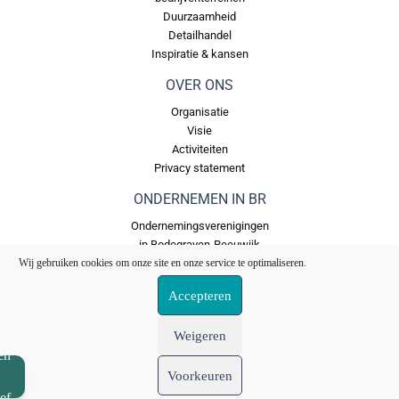
Duurzaamheid
Detailhandel
Inspiratie & kansen
OVER ONS
Organisatie
Visie
Activiteiten
Privacy statement
ONDERNEMEN IN BR
Ondernemingsverenigingen
in Bodegraven-Reeuwijk
Bedrijventerreinen in
Wij gebruiken cookies om onze site en onze service te optimaliseren.
Bodegraven Reeuwijk
Accepteren
Ons Fonds
Weigeren
en
Voorkeuren
© 2026 VERENIGING OPBR
OndernemersPlatform Bodegraven-Reeuwijk E: Info@OPBR.nl
ef