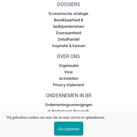
DOSSIERS
Economische strategie
Bereikbaarheid &
bedrijventerreinen
Duurzaamheid
Detailhandel
Inspiratie & kansen
OVER ONS
Organisatie
Visie
Activiteiten
Privacy statement
ONDERNEMEN IN BR
Ondernemingsverenigingen
in Bodegraven-Reeuwijk
Wij gebruiken cookies om onze site en onze service te optimaliseren.
Bedrijventerreinen in
Bodegraven Reeuwijk
Accepteren
Ons Fonds