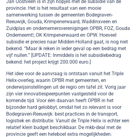
Jan Oostveen is in zijn nopjes met de subsidie van de
provincie. Het is het resultaat van een mooie
samenwerking tussen de gemeenten Bodegraven-
Reeuwijk, Gouda, Krimpenerwaard, Waddinxveen en
Zuidplas en ondernemersverenigingen OPBR, FOZ, Gouda
Onderneemt!, OK Krimpenerwaard en OPW. Hoeveel
subsidie er precies naar Midden-Holland gaat, is nog niet
bekend. “Maar ik reken in ieder geval op een bedrag met
vijf nullen.” [UPDATE: Inmiddels is het subsidiebedrag
bekend: het project krijgt 200.000 euro.]
Het idee voor de aanvraag is ontstaan vanuit het Triple
Helix-overleg, waarin OPBR met gemeenten, en
onderwijsinstellingen uit de regio om tafel zit. Vorig jaar
zijn vier innovatiespeerpunten vastgesteld voor de
komende tijd. Voor één daarvan heeft OPBR in het
bijzonder hard gelobbyt, omdat het zo relevant is voor
Bodegraven-Reeuwijk: best practices in de transport,
logistiek en distributie. Vanuit de Triple Helix is echter een
relatief klein budget beschikbaar. De mkb-deal met de
provincie geeft een heleboel extra mogelijkheden.