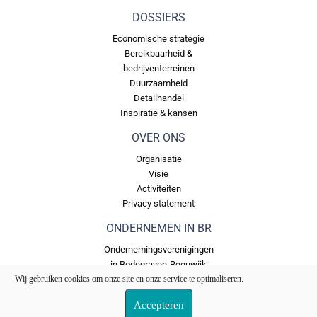
DOSSIERS
Economische strategie
Bereikbaarheid &
bedrijventerreinen
Duurzaamheid
Detailhandel
Inspiratie & kansen
OVER ONS
Organisatie
Visie
Activiteiten
Privacy statement
ONDERNEMEN IN BR
Ondernemingsverenigingen
in Bodegraven-Reeuwijk
Bedrijventerreinen in
Wij gebruiken cookies om onze site en onze service te optimaliseren.
Bodegraven Reeuwijk
Accepteren
Ons Fonds