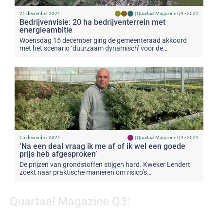
21 december 2021
|
Quartaal Magazine Q4 - 2021
Bedrijvenvisie: 20 ha bedrijventerrein met
energieambitie
Woensdag 15 december ging de gemeenteraad akkoord
met het scenario ‘duurzaam dynamisch’ voor de…
15 december 2021
|
Quartaal Magazine Q4 - 2021
‘Na een deal vraag ik me af of ik wel een goede
prijs heb afgesproken’
De prijzen van grondstoffen stijgen hard. Kweker Lendert
zoekt naar praktische manieren om risico’s…
Quartaal Magazine Q3: