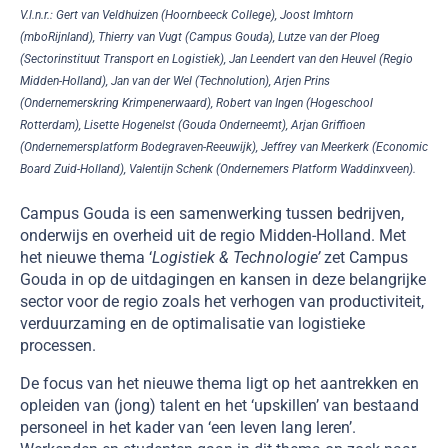
V.l.n.r.:
Gert van Veldhuizen (Hoornbeeck College), Joost Imhtorn
(mboRijnland), Thierry van Vugt (Campus Gouda), Lutze van der Ploeg
(Sectorinstituut Transport en Logistiek), Jan Leendert van den Heuvel (Regio
Midden-Holland), Jan van der Wel (Technolution), Arjen Prins
(Ondernemerskring Krimpenerwaard), Robert van Ingen (Hogeschool
Rotterdam), Lisette Hogenelst (Gouda Onderneemt), Arjan Griffioen
(Ondernemersplatform Bodegraven-Reeuwijk), Jeffrey van Meerkerk (Economic
Board Zuid-Holland), Valentijn Schenk (Ondernemers Platform Waddinxveen).
Campus Gouda is een samenwerking tussen bedrijven,
onderwijs en overheid uit de regio Midden-Holland. Met
het nieuwe thema ‘
Logistiek & Technologie’
zet Campus
Gouda in op de uitdagingen en kansen in deze belangrijke
sector voor de regio zoals het verhogen van productiviteit,
verduurzaming en de optimalisatie van logistieke
processen.
De focus van het nieuwe thema ligt op het aantrekken en
opleiden van (jong) talent en het ‘upskillen’ van bestaand
personeel in het kader van ‘een leven lang leren’.