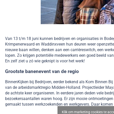
Van 13 t/m 18 juni kunnen bedrijven en organisaties in Bode
Krimpenerwaard en Waddinxveen hun deuren weer openzetten
nieuwe baan willen, denken aan een carrièreswitch, een werk
lopen. Zo krijgen potentiële medewerkers een goed beeld van
En zelf ziet u zó wie geknipt is voor het werk!
Grootste banenevent van de regio
BinnenKijken bij Bedrijven, eerder bekend als Kom Binnen Bij 
van de arbeidsmarktregio Midden-Holland. Projectleider Maya 
de achtste keer organiseren. In eerdere jaren deden vele bedr
bezoekersaantallen waren hoog. Er zijn mooie ontmoetingen
gemaakt tussen werkzoekenden en werkgevers. Daar komen e
Klik om marketing cookies te acc