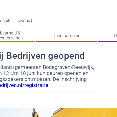
 in BR
Contact
kbaarheid &
Duurzaamheid
D
venterreinen
bij Bedrijven geopend
Holland (gemeenten Bodegraven-Reeuwijk,
13 t/m 18 juni hun deuren openen en
ngszoekers ontmoeten. De inschrijving
drijven.nl/registratie
.