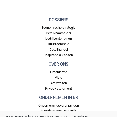
DOSSIERS
Economische strategie
Bereikbaarheid &
bedrijventerreinen
Duurzaamheid
Detailhandel
Inspiratie & kansen
OVER ONS
Organisatie
Visie
Activiteiten
Privacy statement
ONDERNEMEN IN BR
Ondernemingsverenigingen
in Bodegraven-Reeuwijk
Bedrijventerreinen in
Wij gebruiken cookies om onze site en onze service te optimaliseren.