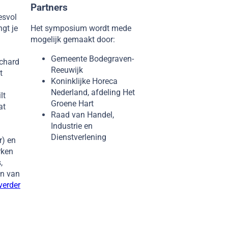
Partners
esvol
Het symposium wordt mede
gt je
mogelijk gemaakt door:
Gemeente Bodegraven-
ichard
Reeuwijk
t
Koninklijke Horeca
Nederland, afdeling Het
lt
Groene Hart
at
Raad van Handel,
Industrie en
Dienstverlening
r) en
rken
,
en van
verder