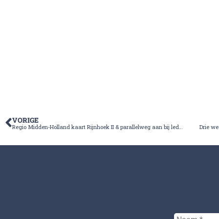
VORIGE
Regio Midden-Holland kaart Rijnhoek II & parallelweg aan bij leden Provinciale Staten
Drie we