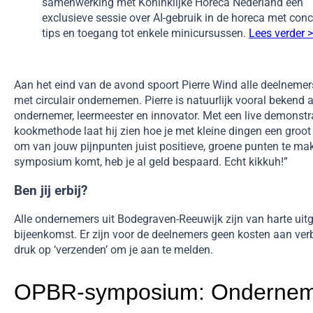
samenwerking met Koninklijke Horeca Nederland een
exclusieve sessie over AI-gebruik in de horeca met conc
tips en toegang tot enkele minicursussen.
Lees verder 
Aan het eind van de avond spoort Pierre Wind alle deelneme
met circulair ondernemen.
Pierre is
natuurlijk vooral bekend a
ondernemer,
leermeester en innovator.
Met een live demonstr
kookmethode laat hij zien hoe je met kleine dingen een groot
om van jouw pijnpunten juist positieve, groene punten te maken
symposium komt, heb je al geld bespaard. Echt
kikkuh
!”
Ben jij erbij?
Alle ondernemers uit Bodegraven-Reeuwijk zijn van harte uit
bijeenkomst. Er zijn voor de deelnemers geen kosten aan ver
druk op ‘verzenden’ om je aan te melden.