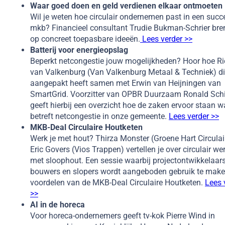
Waar goed doen en geld verdienen elkaar ontmoeten
Wil je weten hoe circulair ondernemen past in een succ
mkb? Financieel consultant Trudie Bukman-Schrier bren
op concreet toepasbare ideeën.
Lees verder >>
Batterij voor energieopslag
Beperkt netcongestie jouw mogelijkheden? Hoor hoe R
van Valkenburg (Van Valkenburg Metaal & Techniek) di
aangepakt heeft samen met Erwin van Heijningen van
SmartGrid. Voorzitter van OPBR Duurzaam Ronald Schi
geeft hierbij een overzicht hoe de zaken ervoor staan w
betreft netcongestie in onze gemeente.
Lees verder >>
MKB-Deal Circulaire Houtketen
Werk je met hout? Thirza Monster (Groene Hart Circulai
Eric Govers (Vios Trappen) vertellen je over circulair we
met sloophout. Een sessie waarbij project­ontwikkelaars
bouwers en slopers wordt aangeboden gebruik te mak
voordelen van de MKB-Deal Circulaire Houtketen.
Lees 
>>
AI in de horeca
Voor horeca-ondernemers geeft tv-kok Pierre Wind in