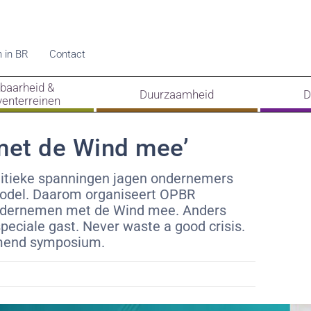
 in BR
Contact
kbaarheid &
Duurzaamheid
D
venterreinen
et de Wind mee’
olitieke spanningen jagen ondernemers
model. Daarom organiseert OPBR
ndernemen met de Wind mee. Anders
 speciale gast. Never waste a good crisis.
omend symposium.