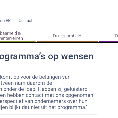
 in BR
Contact
kbaarheid &
Duurzaamheid
D
venterreinen
rogramma’s op wensen
komt op voor de belangen van
ostveen nam daarom de
n onder de loep. Hebben zij geluisterd
ijen hebben contact met ons opgenomen
 perspectief van ondernemers over hun
en blijkt dat niet uit het programma.’