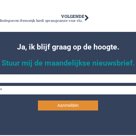
VOLGENDE
De gemeente Bodegraven-Reeuwijk biedt opvangruimte voor vluchtelingen uit Oekraïne
Ja, ik blijf graag op de hoogte.
Stuur mij de maandelijkse nieuwsbrief.