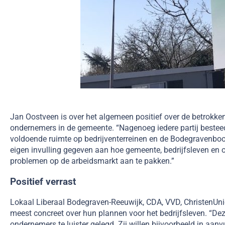
Jan Oostveen is over het algemeen positief over de betrokkenh
ondernemers in de gemeente. “Nagenoeg iedere partij bestee
voldoende ruimte op bedrijventerreinen en de Bodegravenboo
eigen invulling gegeven aan hoe gemeente, bedrijfsleven e
problemen op de arbeidsmarkt aan te pakken.”
Positief verrast
Lokaal Liberaal Bodegraven-Reeuwijk, CDA, VVD, ChristenUni
meest concreet over hun plannen voor het bedrijfsleven. “Deze
ondernemers te luister gelegd. Zij willen bijvoorbeeld in aa