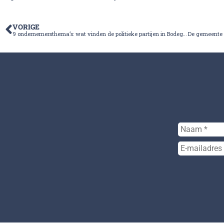
VORIGE
9 ondernemersthema’s: wat vinden de politieke partijen in Bodegraven-Reeuwijk?