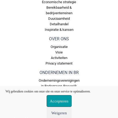
Economische strategie
Bereikbaarheid &
bedrijventerreinen
Duurzaamheid
Detailhandel
Inspiratie & kansen
OVER ONS
Organisatie
Visie
Activiteiten
Privacy statement
ONDERNEMEN IN BR
Ondernemingsverenigingen
in Bodegraven-Reeuwijk
Wij gebruiken cookies om onze site en onze service te optimaliseren.
Bedrijventerreinen in
Bodegraven Reeuwijk
Accepteren
Ons Fonds
Weigeren