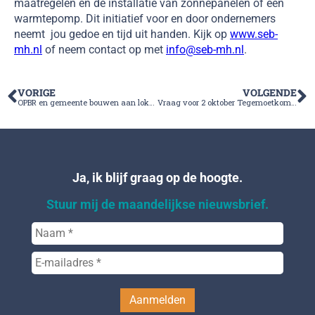
maatregelen en de installatie van zonnepanelen of een
warmtepomp. Dit initiatief voor en door ondernemers
neemt jou gedoe en tijd uit handen. Kijk op
www.seb-
mh.nl
of neem contact op met
info@seb-mh.nl
.
VORIGE
VOLGENDE
OPBR en gemeente bouwen aan lokale economie
Vraag voor 2 oktober Tegemoetkoming Energiekosten (TEK) aan
Ja, ik blijf graag op de hoogte.
Stuur mij de maandelijkse nieuwsbrief.