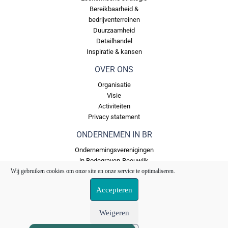
Bereikbaarheid &
bedrijventerreinen
Duurzaamheid
Detailhandel
Inspiratie & kansen
OVER ONS
Organisatie
Visie
Activiteiten
Privacy statement
ONDERNEMEN IN BR
Ondernemingsverenigingen
in Bodegraven-Reeuwijk
Bedrijventerreinen in
Wij gebruiken cookies om onze site en onze service te optimaliseren.
Bodegraven Reeuwijk
Accepteren
Ons Fonds
Weigeren