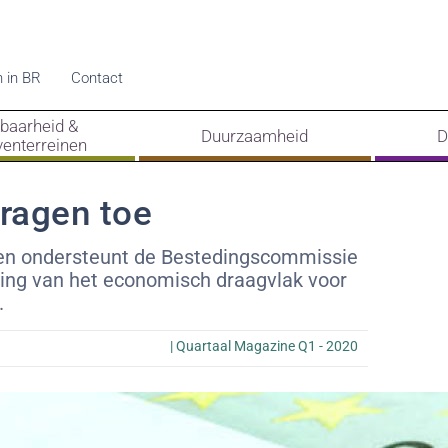
 in BR
Contact
kbaarheid &
Duurzaamheid
D
venterreinen
ragen toe
gen ondersteunt de Bestedingscommissie
ling van het economisch draagvlak voor
.
|
Quartaal Magazine Q1 - 2020