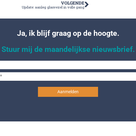
VOLGENDE
Update: aanleg glasvezel in volle gang
Ja, ik blijf graag op de hoogte.
Stuur mij de maandelijkse nieuwsbrief.