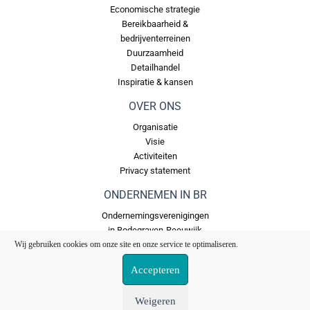
Economische strategie
Bereikbaarheid &
bedrijventerreinen
Duurzaamheid
Detailhandel
Inspiratie & kansen
OVER ONS
Organisatie
Visie
Activiteiten
Privacy statement
ONDERNEMEN IN BR
Ondernemingsverenigingen
in Bodegraven-Reeuwijk
Wij gebruiken cookies om onze site en onze service te optimaliseren.
Bedrijventerreinen in
Bodegraven Reeuwijk
Accepteren
Ons Fonds
Weigeren