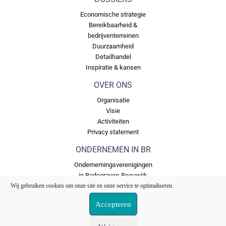
Economische strategie
Bereikbaarheid &
bedrijventerreinen
Duurzaamheid
Detailhandel
Inspiratie & kansen
OVER ONS
Organisatie
Visie
Activiteiten
Privacy statement
ONDERNEMEN IN BR
Ondernemingsverenigingen
in Bodegraven-Reeuwijk
Bedrijventerreinen in
Wij gebruiken cookies om onze site en onze service te optimaliseren.
Bodegraven Reeuwijk
Accepteren
Ons Fonds