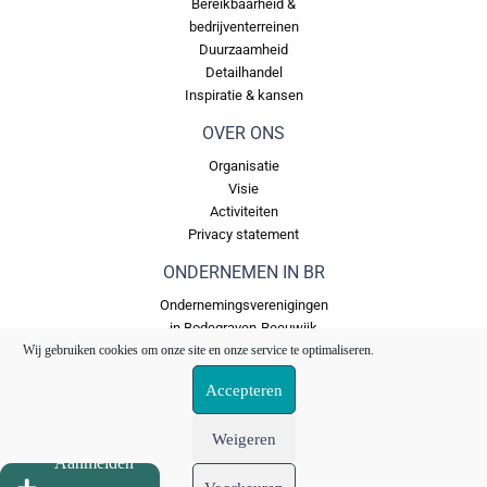
Bereikbaarheid &
bedrijventerreinen
Duurzaamheid
Detailhandel
Inspiratie & kansen
OVER ONS
Organisatie
Visie
Activiteiten
Privacy statement
ONDERNEMEN IN BR
Ondernemingsverenigingen
in Bodegraven-Reeuwijk
Wij gebruiken cookies om onze site en onze service te optimaliseren.
Bedrijventerreinen in
Bodegraven Reeuwijk
Accepteren
Ons Fonds
Weigeren
Aanmelden