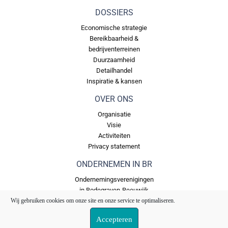
DOSSIERS
Economische strategie
Bereikbaarheid &
bedrijventerreinen
Duurzaamheid
Detailhandel
Inspiratie & kansen
OVER ONS
Organisatie
Visie
Activiteiten
Privacy statement
ONDERNEMEN IN BR
Ondernemingsverenigingen
in Bodegraven-Reeuwijk
Bedrijventerreinen in
Wij gebruiken cookies om onze site en onze service te optimaliseren.
Bodegraven Reeuwijk
Accepteren
Ons Fonds