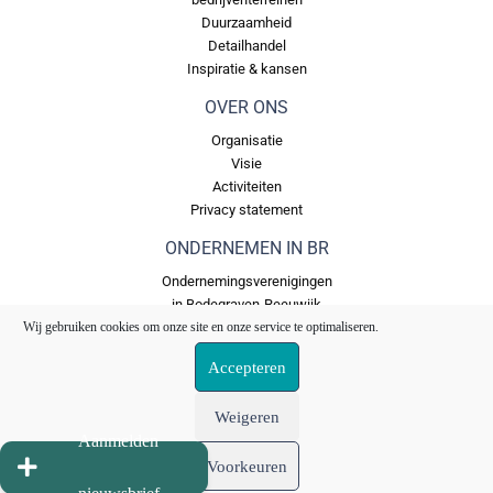
Duurzaamheid
Detailhandel
Inspiratie & kansen
OVER ONS
Organisatie
Visie
Activiteiten
Privacy statement
ONDERNEMEN IN BR
Ondernemingsverenigingen
in Bodegraven-Reeuwijk
Wij gebruiken cookies om onze site en onze service te optimaliseren.
Bedrijventerreinen in
Bodegraven Reeuwijk
Accepteren
Ons Fonds
Weigeren
Aanmelden
Voorkeuren
© 2026 VERENIGING OPBR
OndernemersPlatform Bodegraven-Reeuwijk E: Info@OPBR.nl