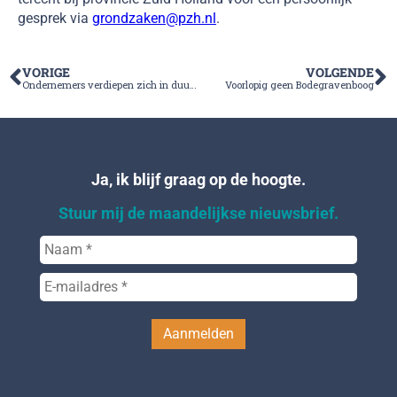
gesprek via
grondzaken@pzh.nl
.
VORIGE
VOLGENDE
Ondernemers verdiepen zich in duurzaam transport
Voorlopig geen Bodegravenboog
Ja, ik blijf graag op de hoogte.
Stuur mij de maandelijkse nieuwsbrief.