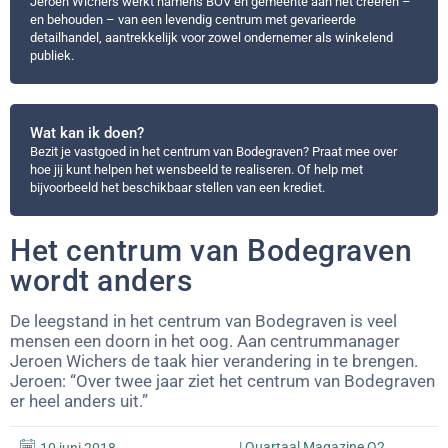
Jeroen Wichers werkt namens BOV en gemeente aan het creëren –
en behouden – van een levendig centrum met gevarieerde
detailhandel, aantrekkelijk voor zowel ondernemer als winkelend
publiek.
Wat kan ik doen?
Bezit je vastgoed in het centrum van Bodegraven? Praat mee over
hoe jij kunt helpen het wensbeeld te realiseren. Of help met
bijvoorbeeld het beschikbaar stellen van een krediet.
Het centrum van Bodegraven
wordt anders
De leegstand in het centrum van Bodegraven is veel
mensen een doorn in het oog. Aan centrummanager
Jeroen Wichers de taak hier verandering in te brengen.
Jeroen: “Over twee jaar ziet het centrum van Bodegraven
er heel anders uit.”
|
Quartaal Magazine Q2