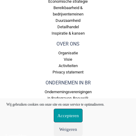
Economische strategie
Bereikbaarheid &
bedrijventerreinen
Duurzaamheid
Detailhandel
Inspiratie & kansen
OVER ONS
Organisatie
Visie
Activiteiten
Privacy statement
ONDERNEMEN IN BR
Ondernemingsverenigingen
in Bodegraven-Reeuwijk
Wij gebruiken cookies om onze site en onze service te optimaliseren.
Bedrijventerreinen in
Bodegraven Reeuwijk
Accepteren
Ons Fonds
Weigeren
Aanmelden